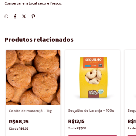
Conservar em local seco e fresco.
Produtos relacionados
Sequilho de Laranja - 100g
Sequ
Cookie de maracujá - 1kg
R$13,15
R$1
R$68,25
2
x
de
R$7,08
2
x
d
12
x
de
R$6,92