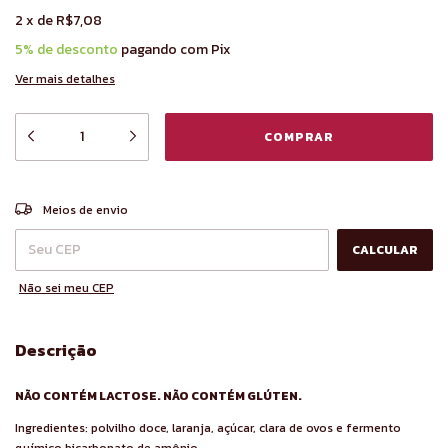
2
x
de
R$7,08
5% de desconto
pagando com Pix
Ver mais detalhes
ALTERAR CEP
Entregas para o CEP:
Meios de envio
CALCULAR
Não sei meu CEP
Descrição
NÃO CONTÉM LACTOSE. NÃO CONTÉM GLÚTEN.
Ingredientes: polvilho doce, laranja, açúcar, clara de ovos e fermento
químico bicarbonato de amônio.