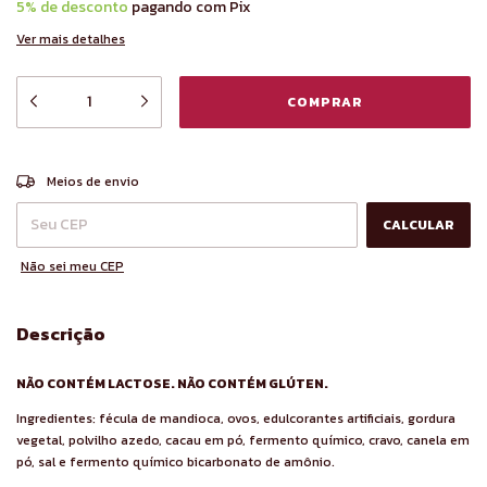
5% de desconto
pagando com Pix
Ver mais detalhes
ALTERAR CEP
Entregas para o CEP:
Meios de envio
CALCULAR
Não sei meu CEP
Descrição
NÃO CONTÉM LACTOSE. NÃO CONTÉM GLÚTEN.
Ingredientes: fécula de mandioca, ovos, edulcorantes artificiais, gordura
vegetal, polvilho azedo, cacau em pó, fermento químico, cravo, canela em
pó, sal e fermento químico bicarbonato de amônio.