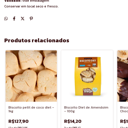
Validade:
vide embalagem
Conservar em local seco e fresco.
Produtos relacionados
Biscoito Diet de Amendoim
Biscoito petit de coco diet -
Bisc
- 100g
1kg
Choc
R$14,20
R$127,90
R$1
3
x
de
R$5,17
12
x
de
R$12,96
12
x
d