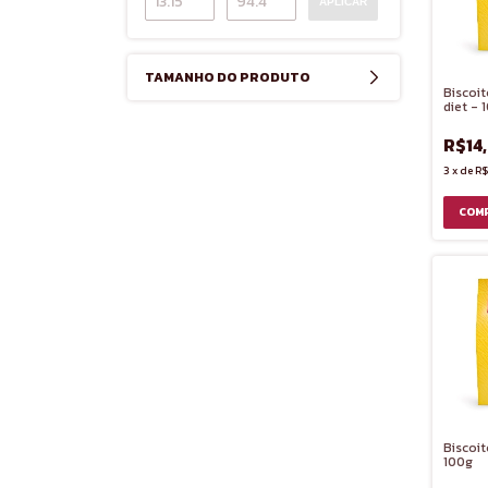
APLICAR
TAMANHO DO PRODUTO
Biscoit
diet - 
R$14
3
x
de
R$
Biscoit
100g