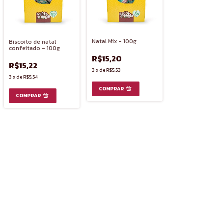
Natal Mix - 100g
Biscoito de natal
confeitado - 100g
R$15,20
R$15,22
3
x
de
R$5,53
3
x
de
R$5,54