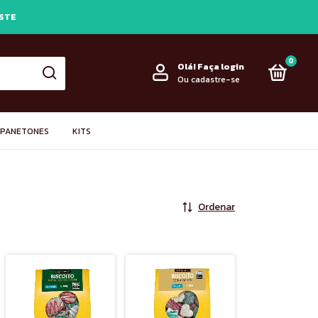
ESTE
0
Olá!
Faça login
Ou cadastre-se
PANETONES
KITS
Ordenar