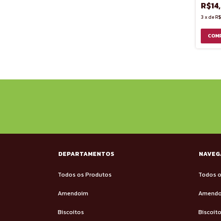
R$14
3
x
de
R$
DEPARTAMENTOS
NAVEG
Todos os Produtos
Todos o
Amendoim
Amend
Biscoitos
Biscoit