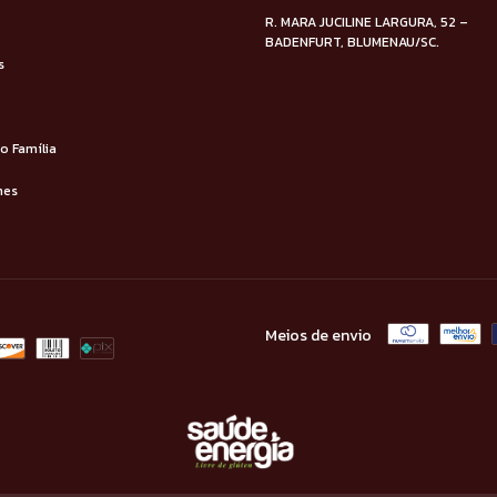
R. MARA JUCILINE LARGURA, 52 –
BADENFURT, BLUMENAU/SC.
s
 Família
nes
Meios de envio