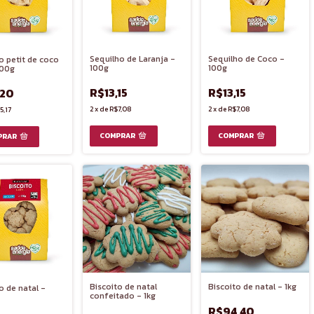
Sequilho de Laranja -
Sequilho de Coco -
o petit de coco
100g
100g
100g
R$13,15
R$13,15
,20
2
x
de
R$7,08
2
x
de
R$7,08
5,17
Biscoito de natal
Biscoito de natal - 1kg
o de natal -
confeitado - 1kg
R$94,40