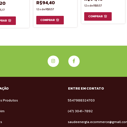
R$94,40
,20
12
x
de
R$9,57
12
x
de
R$9,57
5,17
AÇÃO
ENTRE EM CONTATO
s Produtos
5547988324703
oim
(47) 3041-7892
os
saudeenergia.ecommerce@gmail.co