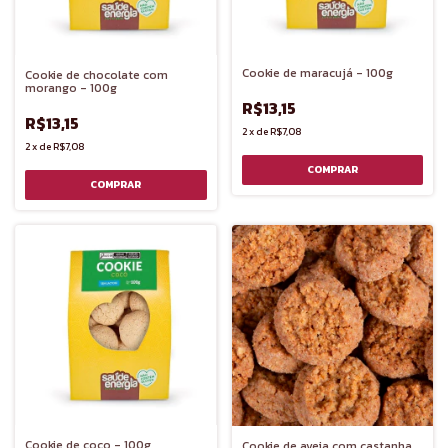
Cookie de maracujá - 100g
Cookie de chocolate com
morango - 100g
R$13,15
R$13,15
2
x
de
R$7,08
2
x
de
R$7,08
Cookie de coco - 100g
Cookie de aveia com castanha