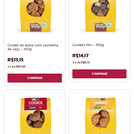
Cookies Mix - 100g
Cookie de aveia com castanha
de caju - 100g
R$14,17
R$13,15
3
x
de
R$5,16
2
x
de
R$7,08