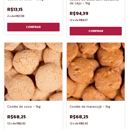
de caju - 1kg
R$13,15
R$94,39
2
x
de
R$7,08
12
x
de
R$9,57
Cookie de coco - 1kg
Cookie de maracujá - 1kg
R$68,25
R$68,25
12
x
de
R$6,92
12
x
de
R$6,92