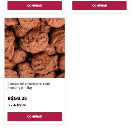
Cookie de chocolate com
morango - 1kg
R$68,25
12
x
de
R$6,92