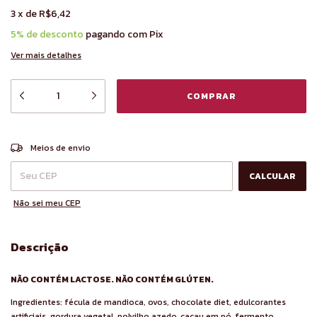
3
x
de
R$6,42
5% de desconto
pagando com Pix
Ver mais detalhes
ALTERAR CEP
Entregas para o CEP:
Meios de envio
CALCULAR
Não sei meu CEP
Descrição
NÃO CONTÉM LACTOSE. NÃO CONTÉM GLÚTEN.
Ingredientes: fécula de mandioca, ovos, chocolate diet, edulcorantes
artificiais, gordura vegetal, polvilho azedo, cacau em pó, fermento