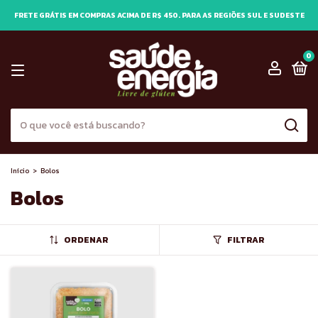
FRETE GRÁTIS EM COMPRAS ACIMA DE R$ 450. PARA AS REGIÕES SUL E SUDESTE
0
Início
>
Bolos
Bolos
ORDENAR
FILTRAR