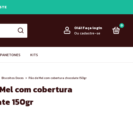
ESTE
0
Olá!
Faça login
Ou cadastre-se
PANETONES
KITS
Biscoitos Doces
>
Pão de Mel com cobertura chocolate 150gr
 Mel com cobertura
ate 150gr