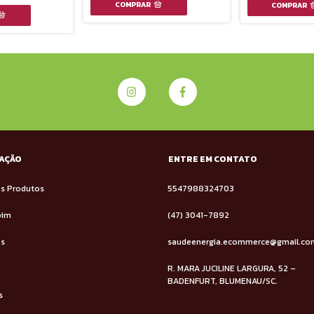
AÇÃO
ENTRE EM CONTATO
s Produtos
5547988324703
oim
(47) 3041-7892
os
saudeenergia.ecommerce@gmail.co
R. MARA JUCILINE LARGURA, 52 –
BADENFURT, BLUMENAU/SC.
s