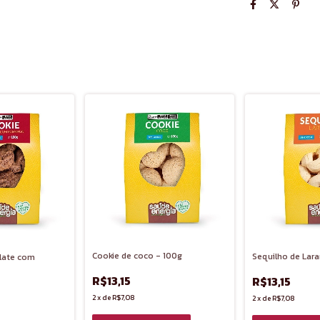
Cookie de coco - 100g
Sequilho de Lara
late com
R$13,15
R$13,15
2
x
de
R$7,08
2
x
de
R$7,08