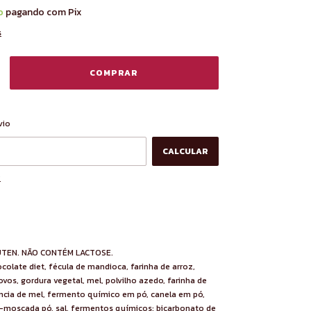
o
pagando com Pix
s
ALTERAR CEP
CEP:
vio
CALCULAR
P
TEN. NÃO CONTÉM LACTOSE.
colate diet, fécula de mandioca, farinha de arroz,
vos, gordura vegetal, mel, polvilho azedo, farinha de
ência de mel, fermento químico em pó, canela em pó,
-moscada pó, sal, fermentos químicos: bicarbonato de