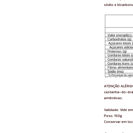
sódio e bicarbo
ATENÇÃO ALÉRGICO
castanha-do-bras
amêndoas.
Validade: Vide 
Peso: 150g
Conservar em loca