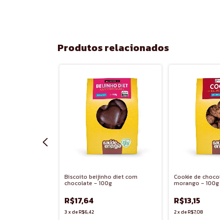
Produtos relacionados
Biscoito beijinho diet com
Cookie de choco
lho sabor laranja
chocolate - 100g
morango - 100g
R$17,64
R$13,15
3
x
de
R$6,42
2
x
de
R$7,08