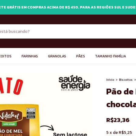
TE GRÁTIS EM COMPRAS ACIMA DE R$ 450. PARA AS REGIÕES SUL E SUD
COITOS
FARINHAS
GRANOLAS
PÃES
TAMANHO FAMÍLIA
Início
>
Biscoitos
>
Pão de
chocol
R$23,36
5
x
de
R$5,25