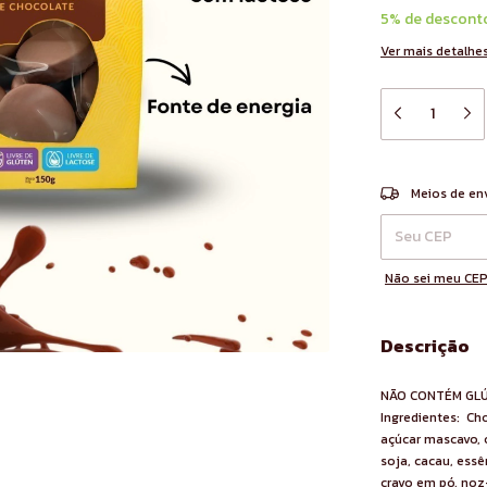
5% de descont
Ver mais detalhe
Entregas para o 
Meios de en
Não sei meu CE
Descrição
NÃO CONTÉM GLÚ
Ingredientes: Cho
açúcar mascavo, o
soja, cacau, ess
cravo em pó, noz