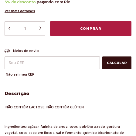
5% de desconto
pagando com Pix
Ver mais detalhes
ALTERAR CEP
Entregas para o CEP:
Meios de envio
CALCULAR
Não sei meu CEP
Descrição
NÃO CONTÉM LACTOSE. NÃO CONTÉM GLÚTEN
Ingredientes: açúcar, farinha de arroz, ovos, polvilho azedo, gordura
vegetal, coco seco em flocos, sal e fermento químico bicarbonato de