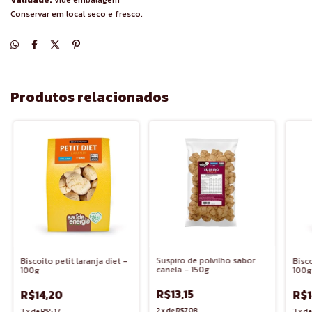
Validade:
vide embalagem
Conservar em local seco e fresco.
Produtos relacionados
Suspiro de polvilho sabor
Bisco
Biscoito petit laranja diet -
canela - 150g
100g
100g
R$13,15
R$1
R$14,20
2
x
de
R$7,08
3
x
d
3
x
de
R$5,17