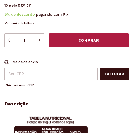
12
x
de
R$9,78
5% de desconto
pagando com Pix
Ver mais detalhes
ALTERAR CEP
Entregas para o CEP:
Meios de envio
CALCULAR
Não sei meu CEP
Descrição