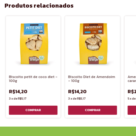
Produtos relacionados
Biscoito Diet de Amendoim
Biscoito petit de coco diet -
Amen
- 100g
100g
cara
R$14,20
R$14,20
R$
3
x
de
R$5,17
3
x
de
R$5,17
5
x
d